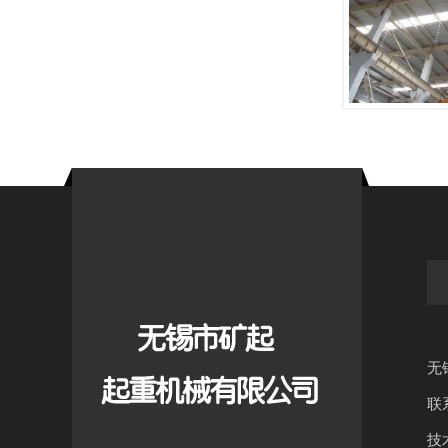
无
联
技